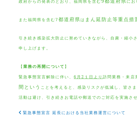
9都道府県
政府からの発表のとおり、福岡県を含む
にお
都道府県
まん延防止等重点措
また福岡県を含む7
は
引き続き感染拡大防止に努めていきながら、自粛・縮小
申し上げます。
【
業務の再開について
】
緊急事態宣言解除に伴い、
6月2１日より
訪問業務・来店
間という
ことを考えると、感染リスクが低減し、皆さ
活動は避け、引き続きお電話や郵送でのご対応を実施さ
緊急事態宣言 延長における当社業務運営について