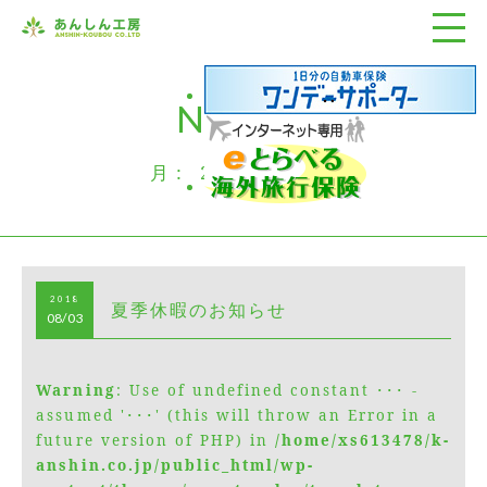
NEWS
月:
2018年8月
2018
夏季休暇のお知らせ
08/03
Warning
: Use of undefined constant ･･･ -
assumed '･･･' (this will throw an Error in a
future version of PHP) in
/home/xs613478/k-
anshin.co.jp/public_html/wp-